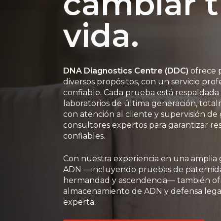
cambiar 
vida.
DNA Diagnostics Centre (DDC)
ofrece 
diversos propósitos, con un servicio profe
confiable. Cada prueba está respaldada
laboratorios de última generación, tota
con atención al cliente y supervisión de 
consultores expertos para garantizar res
confiables.
Con nuestra experiencia en una amplia
ADN —incluyendo pruebas de paternida
hermandad y ascendencia— también ofr
almacenamiento de ADN y defensa legal,
Hit enter to search or ESC to close
experta.