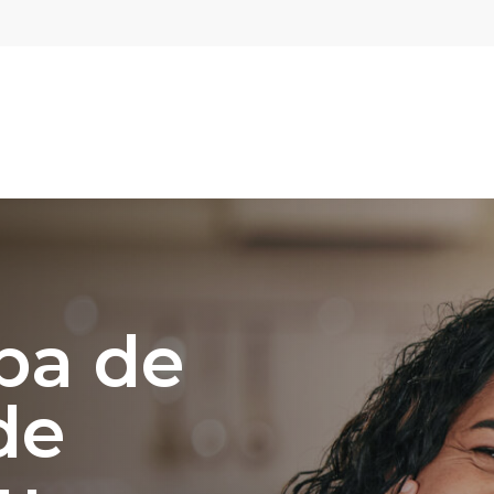
ba de
de