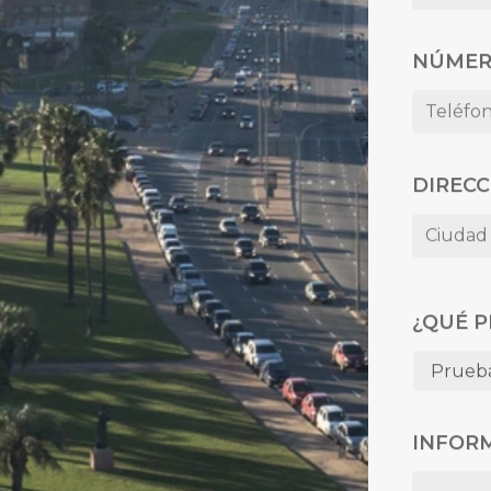
NÚMER
DIRECC
¿QUÉ P
INFORM