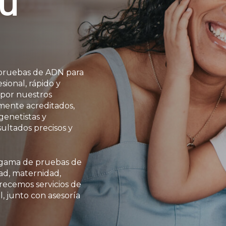
tu
pruebas de ADN para
sional, rápido y
 por nuestros
lmente acreditados,
genetistas y
ultados precisos y
 gama de pruebas de
d, maternidad,
ecemos servicios de
 junto con asesoría