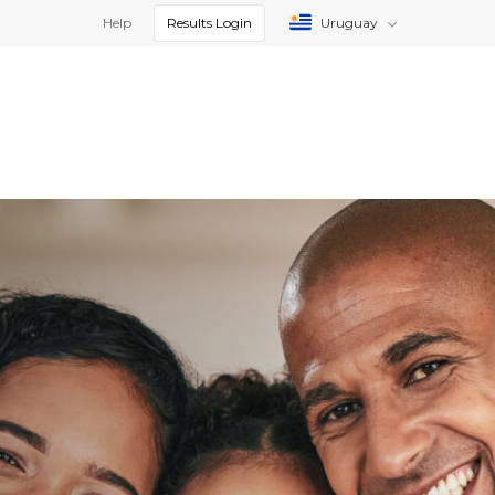
Help
Results Login
Uruguay