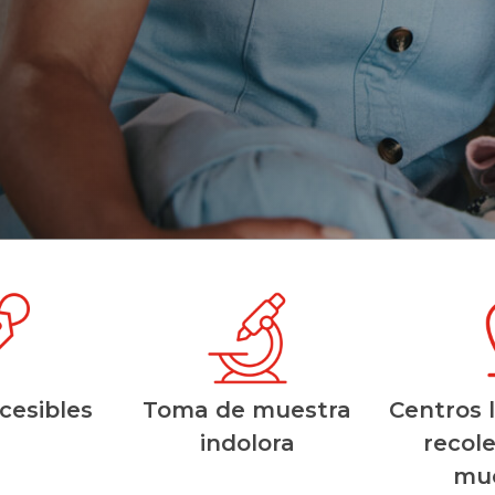
cesibles
Toma de muestra
Centros 
indolora
recol
mue