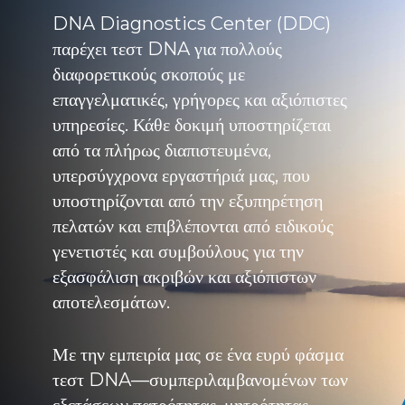
DNA Diagnostics Center (DDC)
παρέχει τεστ DNA για πολλούς
διαφορετικούς σκοπούς με
επαγγελματικές, γρήγορες και αξιόπιστες
υπηρεσίες. Κάθε δοκιμή υποστηρίζεται
από τα πλήρως διαπιστευμένα,
υπερσύγχρονα εργαστήριά μας, που
υποστηρίζονται από την εξυπηρέτηση
πελατών και επιβλέπονται από ειδικούς
γενετιστές και συμβούλους για την
εξασφάλιση ακριβών και αξιόπιστων
αποτελεσμάτων.
Με την εμπειρία μας σε ένα ευρύ φάσμα
τεστ DNA—συμπεριλαμβανομένων των