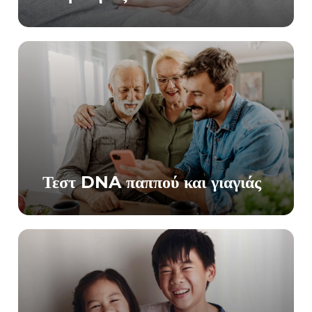
Τεστ DNA παππού και γιαγιάς