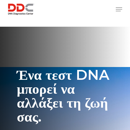
Skip
/* REPLACE COUNTRY MENU FLAGS */
Men
to
main
content
Ένα τεστ DNA
μπορεί να
αλλάξει τη ζωή
σας.